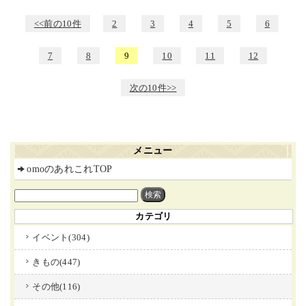
<<前の10件
2
3
4
5
6
7
8
9
10
11
12
次の10件>>
メニュー
omoのあれこれTOP
カテゴリ
イベント(304)
きもの(447)
その他(116)