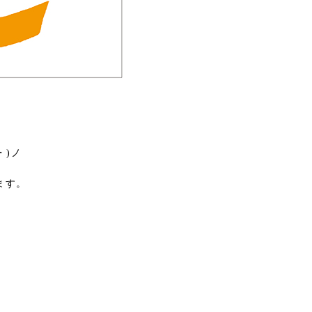
・)ノ
ます。